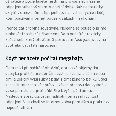
uživatele a pochybujete, jestli má pro vás neomezené
připojení vůbec význam. V dnešní době však nedostatky
skryté v omezeném připojení poznají velice rychle i lidé,
kteří používají internet pouze k základním úkonům.
Přenos dat probíhá soustavně. Nejedná se pouze o přímé
stahování souborů uživatelem. Data odebírá prakticky
každý web, který otevřete. S postupem času jsou weby na
spotřebu dat stále náročnější.
Když nechcete počítat megabajty
Data mizí při načítání obrázků, obrovské objemy dat
spolyká prohlížení videí. Čím vyšší je kvalita a délka videa,
tím je logicky vyšší i úbytek dat z omezeného balíku. Stačí
si pustit internetové zprávy – křivka přenosu dat vyskočí a
vy se pomalu ale jistě přiblížíte k vyčerpání limitu.
Následuje zpravidla velmi radikální omezení rychlosti
připojení. V tu chvíli se internet stává pomalým a prakticky
nepoužitelným.