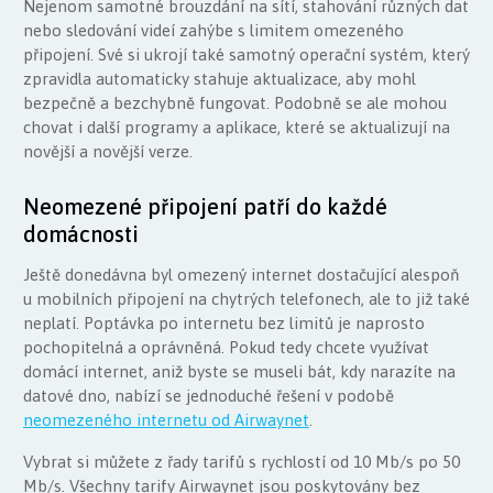
Nejenom samotné brouzdání na sítí, stahování různých dat
nebo sledování videí zahýbe s limitem omezeného
připojení. Své si ukrojí také samotný operační systém, který
zpravidla automaticky stahuje aktualizace, aby mohl
bezpečně a bezchybně fungovat. Podobně se ale mohou
chovat i další programy a aplikace, které se aktualizují na
novější a novější verze.
Neomezené připojení patří do každé
domácnosti
Ještě donedávna byl omezený internet dostačující alespoň
u mobilních připojení na chytrých telefonech, ale to již také
neplatí. Poptávka po internetu bez limitů je naprosto
pochopitelná a oprávněná. Pokud tedy chcete využívat
domácí internet, aniž byste se museli bát, kdy narazíte na
datové dno, nabízí se jednoduché řešení v podobě
neomezeného internetu od Airwaynet
.
Vybrat si můžete z řady tarifů s rychlostí od 10 Mb/s po 50
Mb/s. Všechny tarify Airwaynet jsou poskytovány bez