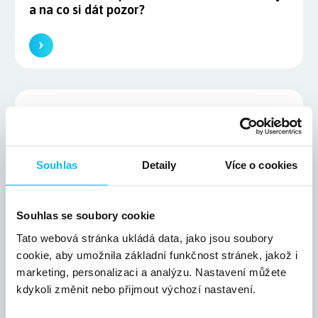
a na co si dát pozor?
25. 4. 2023
5 praktických tipů jak využívat umělou
inteligenci
Souhlas
Detaily
Více o cookies
Souhlas se soubory cookie
Tato webová stránka ukládá data, jako jsou soubory
cookie, aby umožnila základní funkčnost stránek, jakož i
marketing, personalizaci a analýzu. Nastavení můžete
25. 4. 2023
kdykoli změnit nebo přijmout výchozí nastavení.
Výpočet vhodné rychlosti internetu podle
počtu lidí v kanceláři