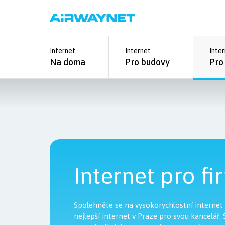
Internet
Internet
Inte
Na doma
Pro budovy
Pro
Internet pro fi
Spolehněte se na vysokorychlostní internet
nejlepší internet v Praze pro svou kancelář.