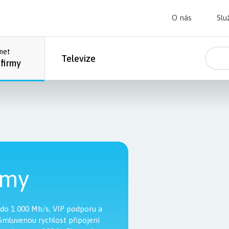
O nás
Slu
rnet
Televize
 firmy
rmy
 do 1 000 Mb/s, VIP podporu a
 Smluvenou rychlost připojení