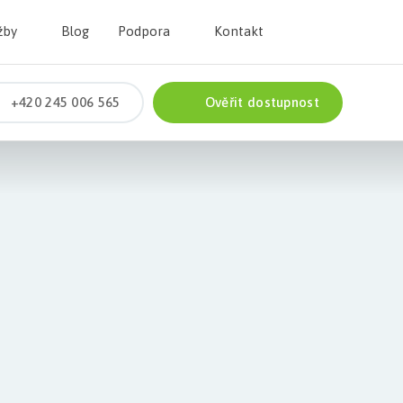
žby
Blog
Podpora
Kontakt
+420 245 006 565
Ověřit dostupnost