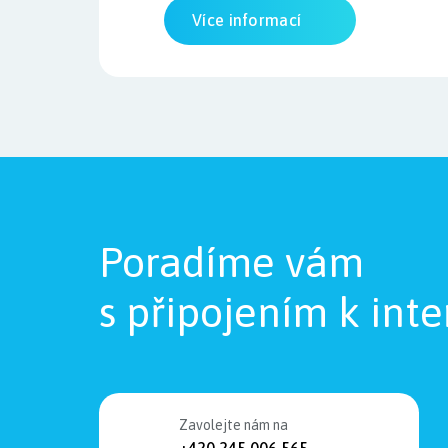
Více informací
Poradíme vám
s připojením k inte
Zavolejte nám na
+420 245 006 565