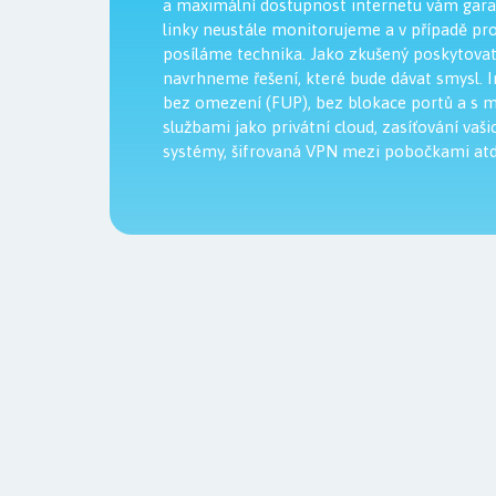
a maximální dostupnost internetu vám gara
linky neustále monitorujeme a v případě p
posíláme technika. Jako zkušený poskytovat
navrhneme řešení, které bude dávat smysl. I
bez omezení (FUP), bez blokace portů a s
službami jako privátní cloud, zasíťování vaš
systémy, šifrovaná VPN mezi pobočkami atd