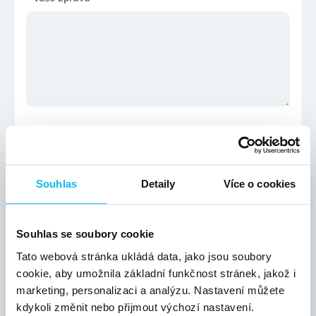
Vložit přílohu
Souhlas
Detaily
Více o cookies
Přetáhněte soubor
nebo klikněte na odkaz
nahrát soubor
Souhlas se soubory cookie
*
povinná položka
Tato webová stránka ukládá data, jako jsou soubory
cookie, aby umožnila základní funkčnost stránek, jakož i
Kontakt, který nám zanecháte, využijeme pouze pro ověření
dostupnosti služeb a zpětný kontakt.
marketing, personalizaci a analýzu. Nastavení můžete
kdykoli změnit nebo přijmout výchozí nastavení.