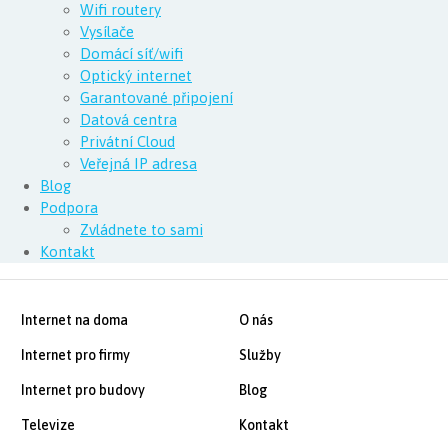
Wifi routery
Vysílače
Domácí síť/wifi
Optický internet
Garantované připojení
Datová centra
Privátní Cloud
Veřejná IP adresa
Blog
Podpora
Zvládnete to sami
Kontakt
Internet na doma
O nás
Internet pro firmy
Služby
Internet pro budovy
Blog
Televize
Kontakt