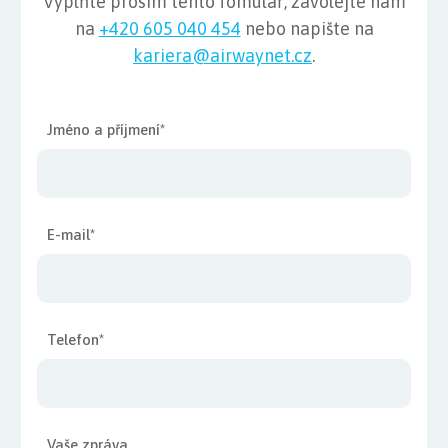
Vyplňte prosím tento fomulář, zavolejte nám
na
+420 605 040 454
nebo napište na
kariera@airwaynet.cz
.
Jméno a příjmení*
E-mail*
Telefon*
Vaše zpráva